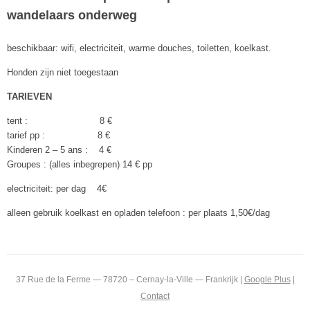
wandelaars onderweg
beschikbaar: wifi, electriciteit, warme douches, toiletten, koelkast.
Honden zijn niet toegestaan
TARIEVEN
tent : 8 €
tarief pp : 8 €
Kinderen 2 – 5 ans : 4 €
Groupes : (alles inbegrepen) 14 € pp
electriciteit: per dag 4€
alleen gebruik koelkast en opladen telefoon : per plaats 1,50€/dag
37 Rue de la Ferme — 78720 – Cernay-la-Ville — Frankrijk |
Google Plus
|
Contact